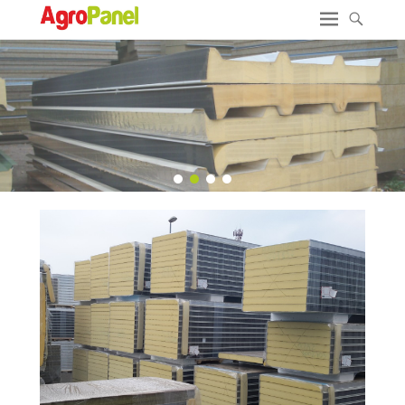
1
2
3
4